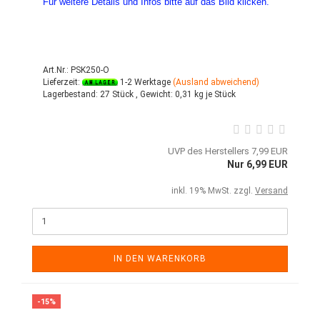
Für weitere Details und Infos bitte auf das Bild klicken.
Art.Nr.: PSK250-O
Lieferzeit:
1-2 Werktage
(Ausland abweichend)
Lagerbestand:
27 Stück ,
Gewicht:
0,31
kg je Stück
UVP des Herstellers 7,99 EUR
Nur 6,99 EUR
inkl. 19% MwSt. zzgl.
Versand
IN DEN WARENKORB
-15%