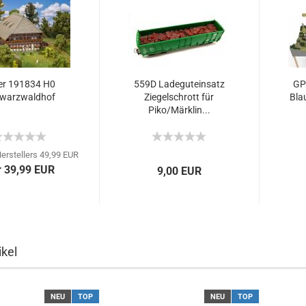
ler 191834 H0
559D Ladeguteinsatz
GP
warzwaldhof
Ziegelschrott für
Bla
Piko/Märklin...
erstellers 49,99 EUR
r 39,99 EUR
9,00 EUR
kel
NEU
TOP
NEU
TOP