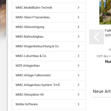
MMC Modellbahn-Technik
MMC-Gleis+Trassenbau
MMC-Gleisreinigung
Fal
Sch
MMC-Bahnsteigbau
MMC-Wagenbeleuchtung & Co.
MMC-Lokumbau & Co.
UVP des H
Nu
MZR Anlagenbau
MMC-Anlage Falkenstein
MMC Anlagenbau-System "S+A"
Neue Arti
MMC-Gleispläne H0
MoBa-Software