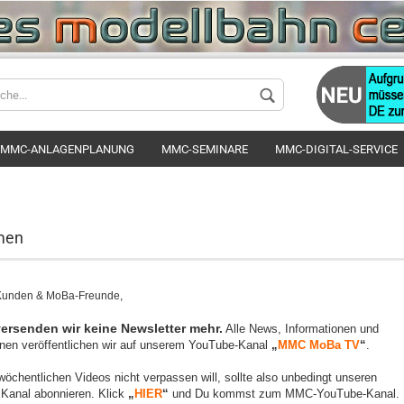
Sprache auswä
MMC-ANLAGENPLANUNG
MMC-SEMINARE
MMC-DIGITAL-SERVICE
Lieferland
men
unden & MoBa-Freunde,
versenden wir keine Newsletter mehr.
Alle News, Informationen und
onen veröffentlichen wir auf unserem YouTube-Kanal
„
MMC MoBa TV
“
.
öchentlichen Videos nicht verpassen will, sollte also unbedingt unseren
 Kanal abonnieren. Klick
„
HIER
“
und Du kommst zum MMC-YouTube-Kanal.