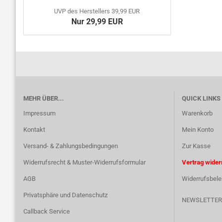
UVP des Herstellers 39,99 EUR
Nur 29,99 EUR
MEHR ÜBER...
QUICK LINKS
Impressum
Warenkorb
Kontakt
Mein Konto
Versand- & Zahlungsbedingungen
Zur Kasse
Widerrufsrecht & Muster-Widerrufsformular
Vertrag wider
AGB
Widerrufsbele
Privatsphäre und Datenschutz
NEWSLETTER
Callback Service