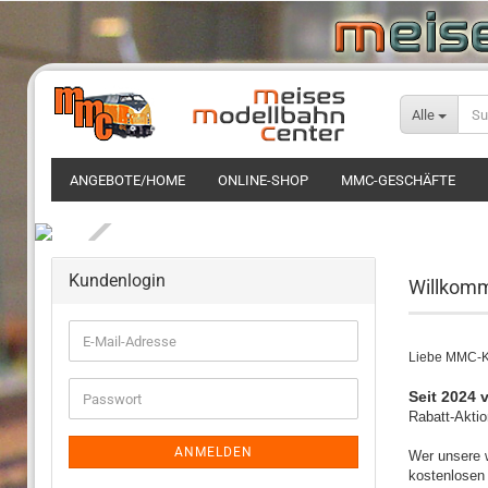
Alle
ANGEBOTE/HOME
ONLINE-SHOP
MMC-GESCHÄFTE
Kundenlogin
Willkom
Liebe MMC-K
Seit 2024 
Rabatt-Akti
ANMELDEN
Wer unsere w
kostenlosen