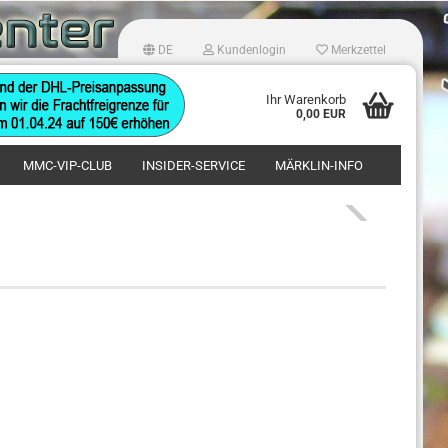
DE
Kundenlogin
Merkzettel
hlen
Ihr Warenkorb
0,00 EUR
MMC-VIP-CLUB
INSIDER-SERVICE
MÄRKLIN-INFO
Konto erstellen
Passwort vergessen?