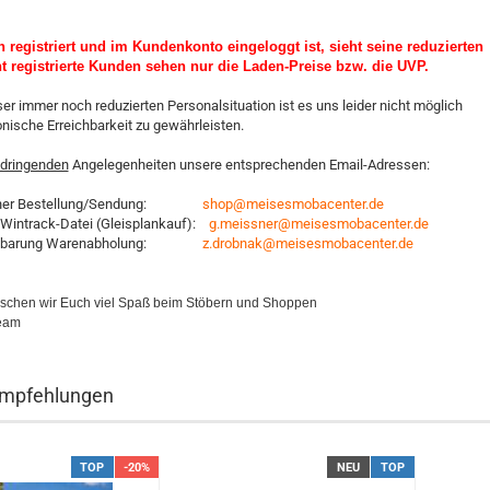
h registriert und im Kundenkonto eingeloggt ist, sieht seine reduzierten
ht registrierte Kunden sehen nur die Laden-Preise bzw. die UVP
.
er immer noch reduzierten Personalsituation ist es uns leider nicht möglich
onische Erreichbarkeit zu gewährleisten.
dringenden
Angelegenheiten unsere entsprechenden Email-Adressen:
 einer Bestellung/Sendung:
shop@meisesmobacenter.de
 Wintrack-Datei (Gleisplankauf):
g.meissner@meisesmobacenter.de
einbarung Warenabholung:
z.drobnak@meisesmobacenter.de
chen wir Euch viel Spaß beim Stöbern und Shoppen
eam
Empfehlungen
TOP
-20%
NEU
TOP