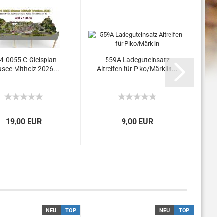
4-0055 C-Gleisplan
559A Ladeguteinsatz
usee-Mitholz 2026...
Altreifen für Piko/Märklin...
UV
19,00 EUR
9,00 EUR
NEU
TOP
NEU
TOP