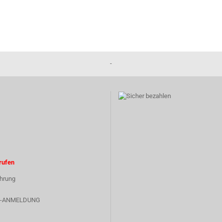
-
rufen
hrung
-ANMELDUNG