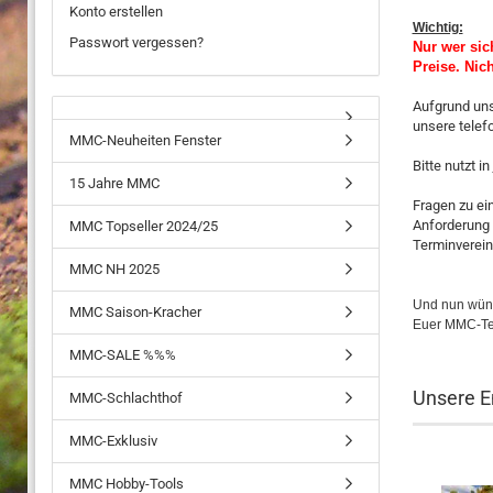
Konto erstellen
Wichtig:
Passwort vergessen?
Nur wer sic
Preise. Nic
Aufgrund uns
unsere telef
MMC-Neuheiten Fenster
Bitte nutzt in
15 Jahre MMC
Fragen zu
Anforderung
MMC Topseller 2024/25
Terminver
MMC NH 2025
Und nun wüns
MMC Saison-Kracher
Euer MMC-T
MMC-SALE %%%
Unsere 
MMC-Schlachthof
MMC-Exklusiv
MMC Hobby-Tools