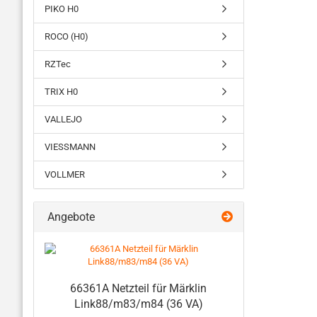
PIKO H0
ROCO (H0)
RZTec
TRIX H0
VALLEJO
VIESSMANN
VOLLMER
Angebote
66361A Netzteil für Märklin
Link88/m83/m84 (36 VA)