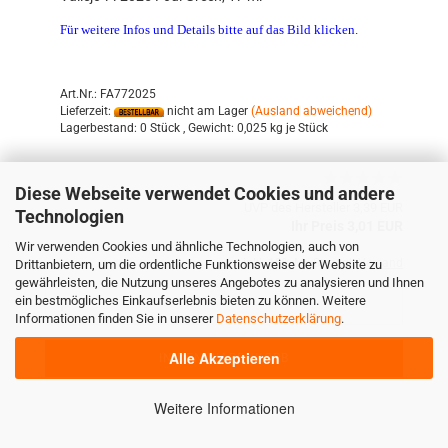
Für weitere Infos und Details bitte auf das Bild klicken.
Art.Nr.: FA772025
Lieferzeit:
nicht am Lager
(Ausland abweichend)
Lagerbestand:
0 Stück ,
Gewicht:
0,025
kg je Stück
Diese Webseite verwendet Cookies und andere
UVP des Hersteller 3,39 EUR
Technologien
Ihr Preis 3,01 EUR
Wir verwenden Cookies und ähnliche Technologien, auch von
inkl. 19% MwSt. zzgl.
Versand
Drittanbietern, um die ordentliche Funktionsweise der Website zu
gewährleisten, die Nutzung unseres Angebotes zu analysieren und Ihnen
ein bestmögliches Einkaufserlebnis bieten zu können. Weitere
Informationen finden Sie in unserer
Datenschutzerklärung
.
Alle Akzeptieren
IN DEN WARENKORB
Weitere Informationen