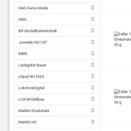
HAG Swiss Made
HEKI
IEK Modellbahntechnik
Juweela H0/1:87
KIBRI
Ladegüter Bauer
Liliput NH 2025
LokstoreDigital
LUX Modellbau
Märklin Ersatzteile
Märklin H0