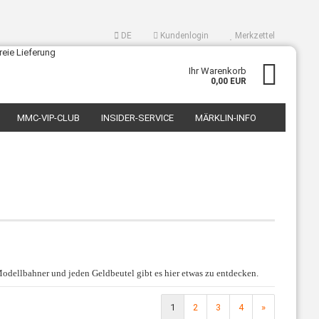
DE
Kundenlogin
Merkzettel
swählen
Ihr Warenkorb
0,00 EUR
MMC-VIP-CLUB
INSIDER-SERVICE
MÄRKLIN-INFO
Konto erstellen
Passwort vergessen?
odellbahner und jeden Geldbeutel gibt es hier etwas zu entdecken.
1
2
3
4
»