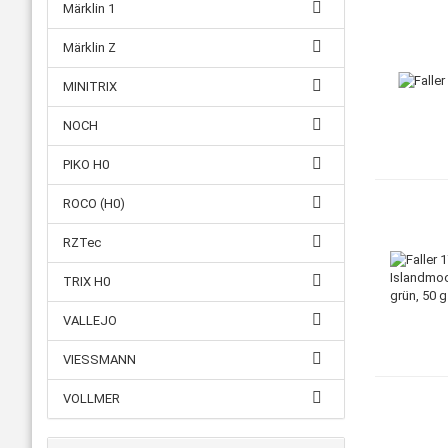
Märklin 1
Märklin Z
MINITRIX
NOCH
PIKO H0
ROCO (H0)
RZTec
TRIX H0
VALLEJO
VIESSMANN
VOLLMER