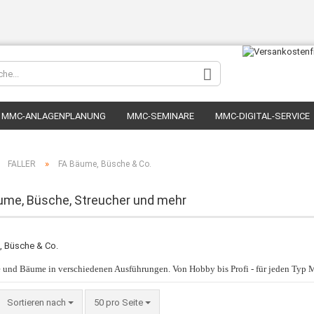
Sprache au
MMC-ANLAGENPLANUNG
MMC-SEMINARE
MMC-DIGITAL-SERVICE
Lieferland
»
»
FALLER
FA Bäume, Büsche & Co.
äume, Büsche, Streucher und mehr
 und Bäume in verschiedenen Ausführungen. Von Hobby bis Profi - für jeden Typ M
Sortieren nach
50 pro Seite