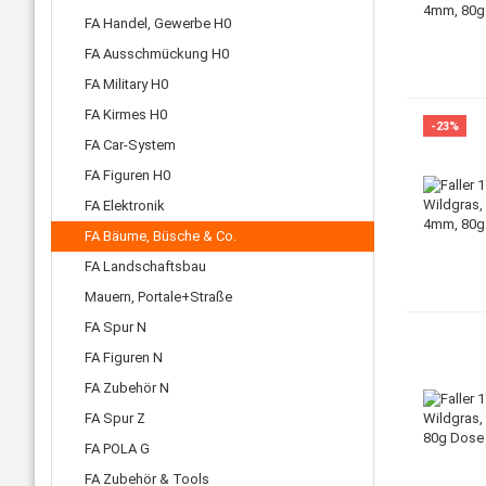
FA Handel, Gewerbe H0
FA Ausschmückung H0
FA Military H0
FA Kirmes H0
-23%
FA Car-System
FA Figuren H0
FA Elektronik
FA Bäume, Büsche & Co.
FA Landschaftsbau
Mauern, Portale+Straße
FA Spur N
FA Figuren N
FA Zubehör N
FA Spur Z
FA POLA G
FA Zubehör & Tools