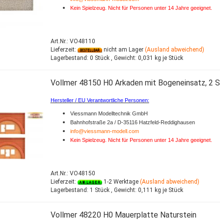
Kein Spielzeug. Nicht für Personen unter 14 Jahre geeignet.
Art.Nr.: VO48110
Lieferzeit:
nicht am Lager
(Ausland abweichend)
Lagerbestand:
0 Stück ,
Gewicht:
0,031
kg je Stück
Vollmer 48150 H0 Arkaden mit Bogeneinsatz, 2 S
Hersteller / EU Verantwortliche Personen:
Viessmann Modelltechnik GmbH
Bahnhofstraße 2a / D-35116 Hatzfeld-Reddighausen
info@viessmann-modell.com
Kein Spielzeug. Nicht für Personen unter 14 Jahre geeignet.
Art.Nr.: VO48150
Lieferzeit:
1-2 Werktage
(Ausland abweichend)
Lagerbestand:
1 Stück ,
Gewicht:
0,111
kg je Stück
Vollmer 48220 H0 Mauerplatte Naturstein