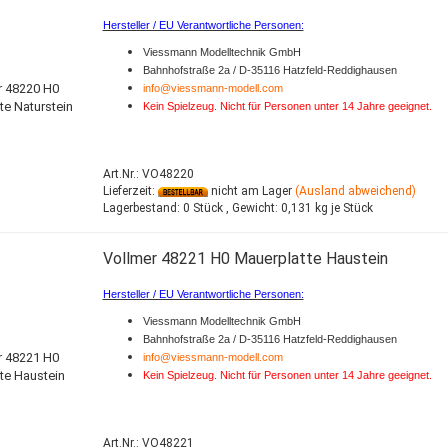
Hersteller / EU Verantwortliche Personen:
Viessmann Modelltechnik GmbH
Bahnhofstraße 2a / D-35116 Hatzfeld-Reddighausen
info@viessmann-modell.com
Kein Spielzeug. Nicht für Personen unter 14 Jahre geeignet.
Art.Nr.: VO48220
Lieferzeit:
nicht am Lager
(Ausland abweichend)
Lagerbestand:
0 Stück ,
Gewicht:
0,131
kg je Stück
Vollmer 48221 H0 Mauerplatte Haustein
Hersteller / EU Verantwortliche Personen:
Viessmann Modelltechnik GmbH
Bahnhofstraße 2a / D-35116 Hatzfeld-Reddighausen
info@viessmann-modell.com
Kein Spielzeug. Nicht für Personen unter 14 Jahre geeignet.
Art.Nr.: VO48221