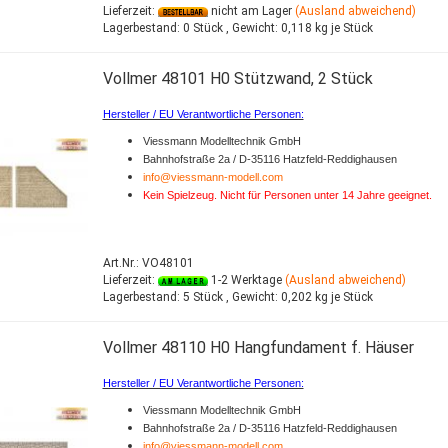
Lieferzeit:
nicht am Lager
(Ausland abweichend)
Lagerbestand:
0 Stück ,
Gewicht:
0,118
kg je Stück
Vollmer 48101 H0 Stützwand, 2 Stück
Hersteller / EU Verantwortliche Personen:
Viessmann Modelltechnik GmbH
Bahnhofstraße 2a / D-35116 Hatzfeld-Reddighausen
info@viessmann-modell.com
Kein Spielzeug. Nicht für Personen unter 14 Jahre geeignet.
Art.Nr.: VO48101
Lieferzeit:
1-2 Werktage
(Ausland abweichend)
Lagerbestand:
5 Stück ,
Gewicht:
0,202
kg je Stück
Vollmer 48110 H0 Hangfundament f. Häuser
Hersteller / EU Verantwortliche Personen:
Viessmann Modelltechnik GmbH
Bahnhofstraße 2a / D-35116 Hatzfeld-Reddighausen
info@viessmann-modell.com