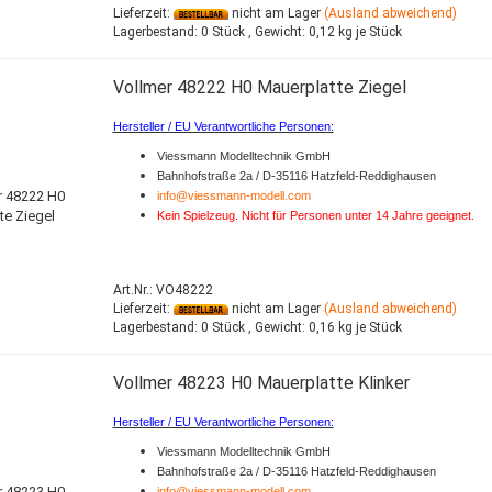
Lieferzeit:
nicht am Lager
(Ausland abweichend)
Lagerbestand:
0 Stück ,
Gewicht:
0,12
kg je Stück
Vollmer 48222 H0 Mauerplatte Ziegel
Hersteller / EU Verantwortliche Personen:
Viessmann Modelltechnik GmbH
Bahnhofstraße 2a / D-35116 Hatzfeld-Reddighausen
info@viessmann-modell.com
Kein Spielzeug. Nicht für Personen unter 14 Jahre geeignet.
Art.Nr.: VO48222
Lieferzeit:
nicht am Lager
(Ausland abweichend)
Lagerbestand:
0 Stück ,
Gewicht:
0,16
kg je Stück
Vollmer 48223 H0 Mauerplatte Klinker
Hersteller / EU Verantwortliche Personen:
Viessmann Modelltechnik GmbH
Bahnhofstraße 2a / D-35116 Hatzfeld-Reddighausen
info@viessmann-modell.com