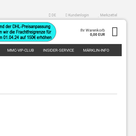
DE
Kundenlogin
Merkzettel
swählen
Ihr Warenkorb
0,00 EUR
MMC-VIP-CLUB
INSIDER-SERVICE
MÄRKLIN-INFO
Konto erstellen
Passwort vergessen?