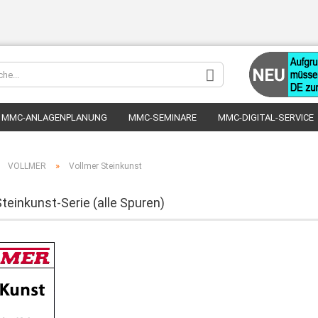
Sprache au
MMC-ANLAGENPLANUNG
MMC-SEMINARE
MMC-DIGITAL-SERVICE
Lieferland
»
»
VOLLMER
Vollmer Steinkunst
teinkunst-Serie (alle Spuren)