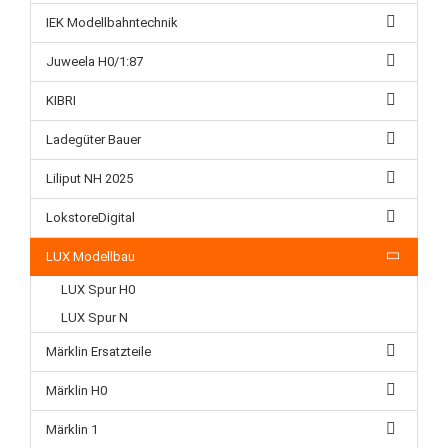
IEK Modellbahntechnik
Juweela H0/1:87
KIBRI
Ladegüter Bauer
Liliput NH 2025
LokstoreDigital
LUX Modellbau
LUX Spur H0
LUX Spur N
Märklin Ersatzteile
Märklin H0
Märklin 1