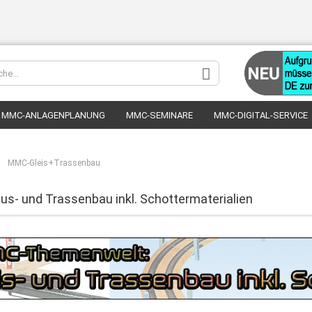
Sprache au
MMC-ANLAGENPLANUNG
MMC-SEMINARE
MMC-DIGITAL-SERVICE
Lieferland
»
MMC-Gleis+Trassenbau
s- und Trassenbau inkl. Schottermaterialien