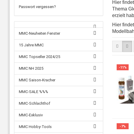
Hier find
Passwort vergessen?
Thema Glei
erzielt ha
Hier finde
Modellbahn
MMC-Neuheiten Fenster
15 Jahre MMC
MMC Topseller 2024/25
-11%
MMC NH 2025
MMC Saison-Kracher
MMC-SALE %%%
MMC-Schlachthof
MMC-Exklusiv
-7%
MMC Hobby-Tools