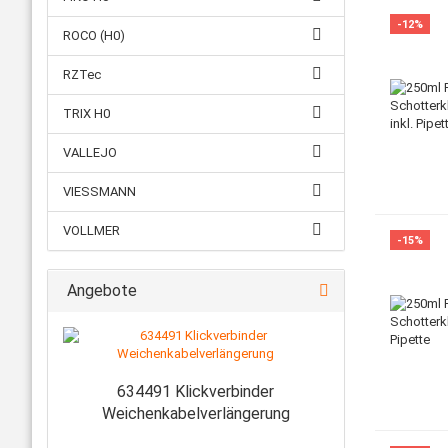
-12%
ROCO (H0)
RZTec
TRIX H0
VALLEJO
VIESSMANN
VOLLMER
-15%
Angebote
634491 Klickverbinder
Weichenkabelverlängerung