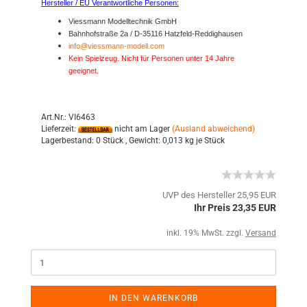
Hersteller / EU Verantwortliche Personen:
Viessmann Modelltechnik GmbH
Bahnhofstraße 2a / D-35116 Hatzfeld-Reddighausen
info@viessmann-modell.com
Kein Spielzeug. Nicht für Personen unter 14 Jahre
geeignet.
Art.Nr.: VI6463
Lieferzeit:
nicht am Lager
(Ausland abweichend)
Lagerbestand:
0 Stück ,
Gewicht:
0,013
kg je Stück
UVP des Hersteller 25,95 EUR
Ihr Preis 23,35 EUR
inkl. 19% MwSt. zzgl.
Versand
IN DEN WARENKORB