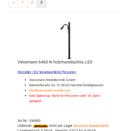
«
1
2
3
Viessmann 6460 N Holzmastleuchte, LED
Hersteller / EU Verantwortliche Personen:
Viessmann Modelltechnik GmbH
Bahnhofstraße 2a / D-35116 Hatzfeld-Reddighausen
info@viessmann-modell.com
Kein Spielzeug. Nicht für Personen unter 14 Jahre
geeignet.
Art.Nr.: VI6460
Lieferzeit:
nicht am Lager
(Ausland abweichend)
Lagerbestand:
0 Stück ,
Gewicht:
0,013
kg je Stück