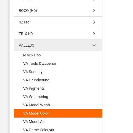
ROCO (H0)
RZTec
TRIX H0
VALLEJO
MMC-Tipp
VA Tools & Zubehör
VA Scenery
VA Grundierung
VA Pigments
VA Weathering
VA Model Wash
VA Model Color
VA Model Air
VA Game Color/Air