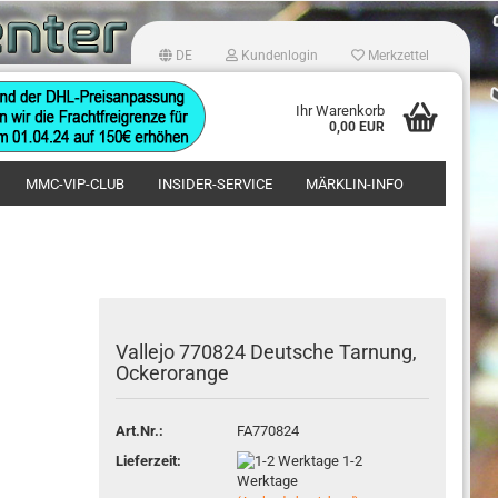
DE
Kundenlogin
Merkzettel
hlen
Ihr Warenkorb
0,00 EUR
MMC-VIP-CLUB
INSIDER-SERVICE
MÄRKLIN-INFO
Vallejo 770824 Deutsche Tarnung,
Konto erstellen
Ockerorange
Passwort vergessen?
Art.Nr.:
FA770824
Lieferzeit:
1-2
Werktage