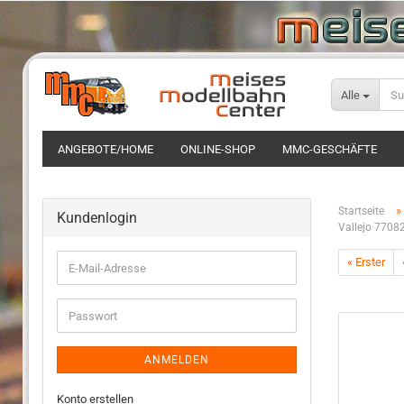
Alle
ANGEBOTE/HOME
ONLINE-SHOP
MMC-GESCHÄFTE
»
Startseite
Kundenlogin
Vallejo 7708
« Erster
ANMELDEN
Konto erstellen