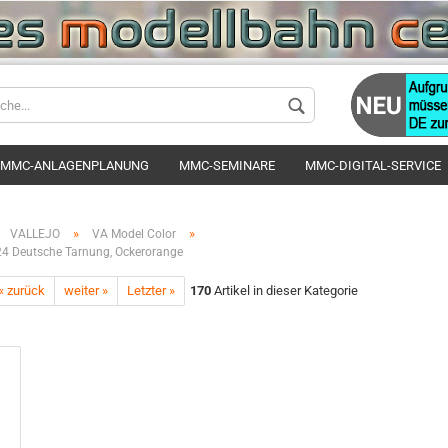
Sprache auswä
MMC-ANLAGENPLANUNG
MMC-SEMINARE
MMC-DIGITAL-SERVICE
Lieferland
»
»
VALLEJO
VA Model Color
24 Deutsche Tarnung, Ockerorange
« zurück
weiter »
Letzter »
170
Artikel in dieser Kategorie