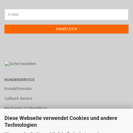
ANMELDEN
KUNDENSERVICE
Kontaktformular
Callback Service
Bei Fragen zur Bestellung
info@meisesmobacenter.de
Diese Webseite verwendet Cookies und andere
Technologien
Bei Fragen zu einer Sendung oder Reklamationen: