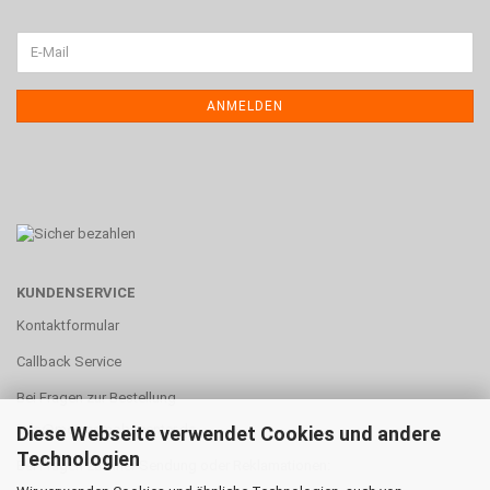
ANMELDEN
KUNDENSERVICE
Kontaktformular
Callback Service
Bei Fragen zur Bestellung
info@meisesmobacenter.de
Diese Webseite verwendet Cookies und andere
Technologien
Bei Fragen zu einer Sendung oder Reklamationen: