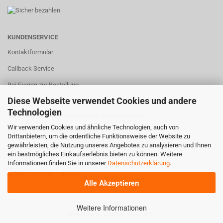
KUNDENSERVICE
Kontaktformular
Callback Service
Bei Fragen zur Bestellung
info@meisesmobacenter.de
Diese Webseite verwendet Cookies und andere
Technologien
Bei Fragen zu einer Sendung oder Reklamationen:
Wir verwenden Cookies und ähnliche Technologien, auch von
versand@meisesmobacenter.de
Drittanbietern, um die ordentliche Funktionsweise der Website zu
gewährleisten, die Nutzung unseres Angebotes zu analysieren und Ihnen
Bei Fragen zu Digital & Technik:
ein bestmögliches Einkaufserlebnis bieten zu können. Weitere
U.Denker@meisesmobacenter.de
Informationen finden Sie in unserer
Datenschutzerklärung
.
Alle Akzeptieren
Weitere Informationen
Webshop
by Gambio.de © 2020