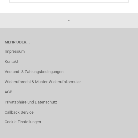
-
MEHR ÜBER...
Impressum
Kontakt
Versand- & Zahlungsbedingungen
Widerrufsrecht & Muster-Widerrufsformular
AGB
Privatsphäre und Datenschutz
Callback Service
Cookie Einstellungen