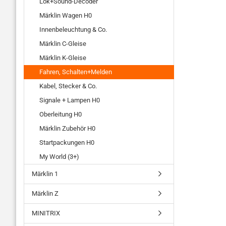
Lok+Sound-Decoder
Märklin Wagen H0
Innenbeleuchtung & Co.
Märklin C-Gleise
Märklin K-Gleise
Fahren, Schalten+Melden
Kabel, Stecker & Co.
Signale + Lampen H0
Oberleitung H0
Märklin Zubehör H0
Startpackungen H0
My World (3+)
Märklin 1
Märklin Z
MINITRIX