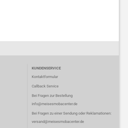
KUNDENSERVICE
Kontaktformular
Callback Service
Bei Fragen zur Bestellung
info@meisesmobacenter.de
Bei Fragen zu einer Sendung oder Reklamationen:
versand@meisesmobacenter.de