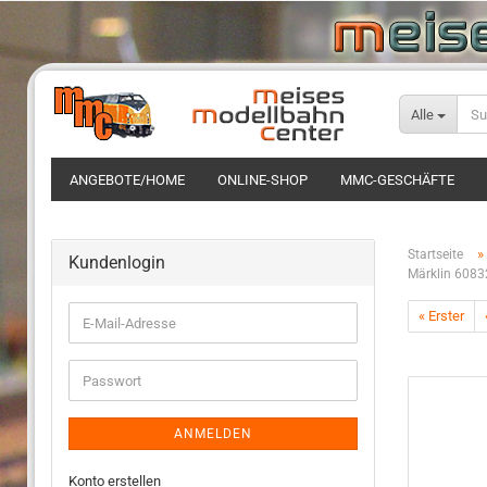
Alle
ANGEBOTE/HOME
ONLINE-SHOP
MMC-GESCHÄFTE
»
Startseite
Kundenlogin
Märklin 608
« Erster
ANMELDEN
Konto erstellen