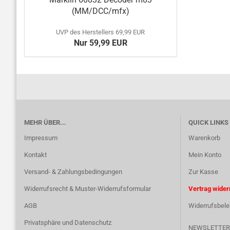
(MM/DCC/mfx)
UVP des Herstellers 69,99 EUR
Nur 59,99 EUR
MEHR ÜBER...
QUICK LINKS
Impressum
Warenkorb
Kontakt
Mein Konto
Versand- & Zahlungsbedingungen
Zur Kasse
Widerrufsrecht & Muster-Widerrufsformular
Vertrag wider
AGB
Widerrufsbele
Privatsphäre und Datenschutz
NEWSLETTER