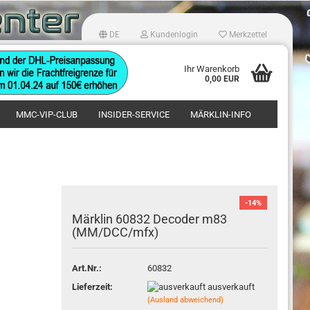
DE
Kundenlogin
Merkzettel
hlen
Ihr Warenkorb
0,00 EUR
MMC-VIP-CLUB
INSIDER-SERVICE
MÄRKLIN-INFO
-14%
Märklin 60832 Decoder m83
Konto erstellen
(MM/DCC/mfx)
Passwort vergessen?
Art.Nr.:
60832
Lieferzeit:
ausverkauft
(Ausland abweichend)