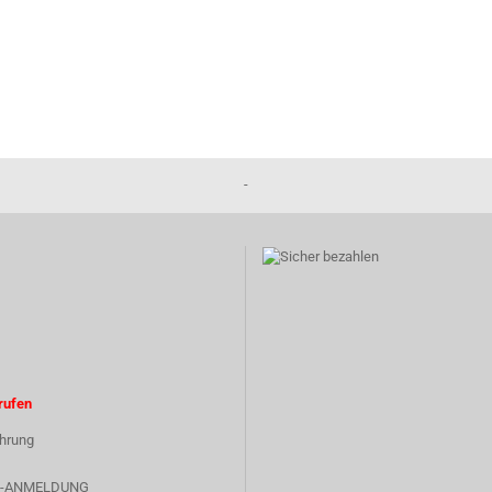
-
rufen
hrung
-ANMELDUNG