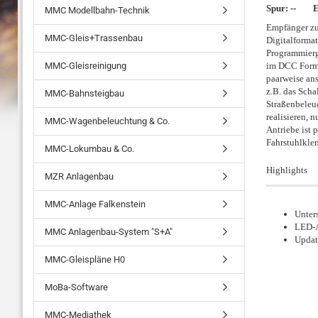
Spur: -- Ep
MMC Modellbahn-Technik
Empfänger zu
MMC-Gleis+Trassenbau
Digitalformat
Programmiergl
MMC-Gleisreinigung
im DCC Format
paarweise ans
z.B. das Scha
MMC-Bahnsteigbau
Straßenbeleu
realisieren, 
MMC-Wagenbeleuchtung & Co.
Antriebe ist 
Fahrstuhlkle
MMC-Lokumbau & Co.
Highlights
MZR Anlagenbau
MMC-Anlage Falkenstein
Unters
LED-A
MMC Anlagenbau-System "S+A"
Updat
MMC-Gleispläne H0
MoBa-Software
MMC-Mediathek