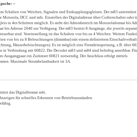
oche: --
m Schalten von Weichen, Signalen und Entkupplungsgleisen. Der m83 unterstützt
e Motorola, DCC und mfx. Einstellen der Digitaladresse über Codierschalter oder ü
eis in 4er-Schritten möglich. Es steht der Adressbereich im Motorolaformat bis Ad
 bis Adresse 2040 zur Verfügung. Der m83 besitzt 8 Ausgänge, die jeweils separat
teuerbar sind. Voreinstellung ist das Schalten von bis zu 4 Weichen. Weitere Funkt
lten von bis zu 8 Beleuchtungen (dimmbar) mit einem definiertem Einschaltverhalt
chtung, Häuserbeleuchtungen). Es ist möglich eine Fremdeinspeisung, z.B. über 6
nur in Verbindung mit 60822. Die Decoder m83 und m84 sind beliebig anreihbar. Fü
pro Ausgangpaar ein Zurüstset 60821 notwendig. Der Anschluss erfolgt mittels
mmen. Maximale Strombelastbarkeit ist 3A.
tützt das Digitalformat mfx.
nzeigen für schnelles Erkennen von Betriebszuständen.
efähig.