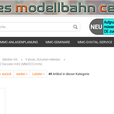
Sprache auswä
MMC-ANLAGENPLANUNG
MMC-SEMINARE
MMC-DIGITAL-SERVICE
Lieferland
»
»
Märklin H0
Fahren, Schalten+Melden
32 Decoder m83 (MM/DCC/mfx)
« zurück
weiter »
Letzter »
49
Artikel in dieser Kategorie