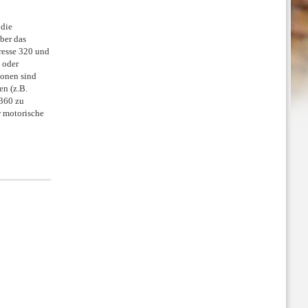
 die
ber das
resse 320 und
 oder
ionen sind
en (z.B.
6360 zu
r motorische