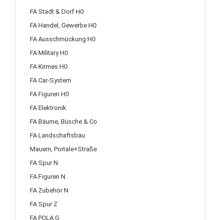
FA Stadt & Dorf H0
FA Handel, Gewerbe H0
FA Ausschmückung H0
FA Military H0
FA Kirmes H0
FA Car-System
FA Figuren H0
FA Elektronik
FA Bäume, Büsche & Co.
FA Landschaftsbau
Mauern, Portale+Straße
FA Spur N
FA Figuren N
FA Zubehör N
FA Spur Z
FA POLA G