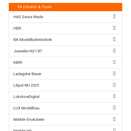
FA Zubehör & Tools
HAG Swiss Made
HEKI
IEK Modellbahntechnik
Juweela H0/1:87
KIBRI
Ladegüter Bauer
Liliput NH 2025
LokstoreDigital
LUX Modellbau
Märklin Ersatzteile
Märklin H0