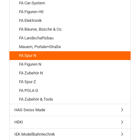
FA Car-System
FA Figuren H0
FA Elektronik
FA Bäume, Büsche & Co.
FA Landschaftsbau
Mauern, Portale+Straße
FA Spur N
FA Figuren N
FA Zubehör N
FA Spur Z
FA POLA G
FA Zubehör & Tools
HAG Swiss Made
HEKI
IEK Modellbahntechnik