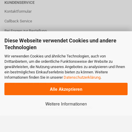
KUNDENSERVICE
Kontaktformular
Callback Service
Bei Fragen zur Bestellung
info@meisesmobacenter.de
Diese Webseite verwendet Cookies und andere
Technologien
Bei Fragen zu einer Sendung oder Reklamationen:
Wir verwenden Cookies und ähnliche Technologien, auch von
versand@meisesmobacenter.de
Drittanbietern, um die ordentliche Funktionsweise der Website zu
gewährleisten, die Nutzung unseres Angebotes zu analysieren und Ihnen
Bei Fragen zu Digital & Technik:
ein bestmögliches Einkaufserlebnis bieten zu können. Weitere
U.Denker@meisesmobacenter.de
Informationen finden Sie in unserer
Datenschutzerklärung
.
Alle Akzeptieren
Weitere Informationen
Webshop
by Gambio.de © 2020