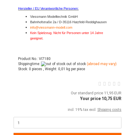
Hersteller / EU Verantwortliche Personen:
Viessmann Modelltechnik GmbH
Bahnhofstraße 2a / D-35116 Hatzfeld-Reddighausen
info@viessmann-modell.com
Kein Spielzeug. Nicht für Personen unter 14 Jahre
geeignet.
Product No.: VI7180
Shippingtime:
out of stock
(abroad may vary)
Stock:
0 pieces ,
Weight:
0,01
kg per piece
Our standard price 11,95 EUR
Your price 10,75 EUR
incl. 19% tax excl.
Shipping costs