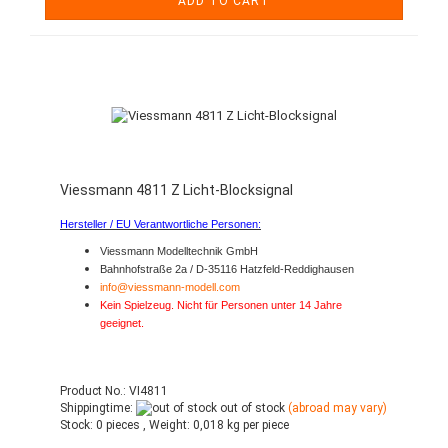
ADD TO CART
Viessmann 4811 Z Licht-Blocksignal
Hersteller / EU Verantwortliche Personen:
Viessmann Modelltechnik GmbH
Bahnhofstraße 2a / D-35116 Hatzfeld-Reddighausen
info@viessmann-modell.com
Kein Spielzeug. Nicht für Personen unter 14 Jahre
geeignet.
Product No.: VI4811
Shippingtime:
out of stock
(abroad may vary)
Stock:
0 pieces ,
Weight:
0,018
kg per piece