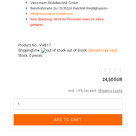
Viessmann Modelltechnik GmbH
Bahnhofstraße 2a / D-35116 Hatzfeld-Reddighausen
info@viessmann-modell.com
Kein Spielzeug. Nicht für Personen unter 14 Jahre
geeignet.
Product No.: VI4817
Shippingtime:
out of stock
(abroad may vary)
Stock:
0 pieces
24,50 EUR
incl. 19% tax excl.
Shipping costs
ADD TO CART