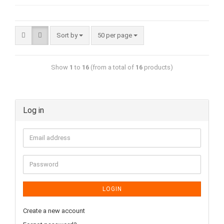
Sort by
50 per page
Show
1
to
16
(from a total of
16
products)
Log in
LOGIN
Create a new account