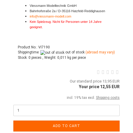
Viessmann Modelltechnik GmbH
Bahnhofstraße 2a / D-35116 Hatzfeld-Reddighausen
info@viessmann-modell.com
Kein Spielzeug. Nicht für Personen unter 14 Jahre
geeignet.
Product No.: VI7190
Shippingtime:
out of stock
(abroad may vary)
Stock:
0 pieces ,
Weight:
0,011
kg per piece
Our standard price 13,95 EUR
Your price 12,55 EUR
incl. 19% tax excl.
Shipping costs
ADD TO CART