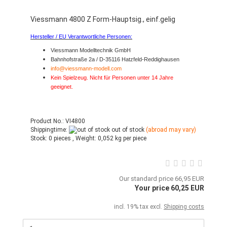
Viessmann 4800 Z Form-Hauptsig., einf.gelig
Hersteller / EU Verantwortliche Personen:
Viessmann Modelltechnik GmbH
Bahnhofstraße 2a / D-35116 Hatzfeld-Reddighausen
info@viessmann-modell.com
Kein Spielzeug. Nicht für Personen unter 14 Jahre
geeignet.
Product No.: VI4800
Shippingtime:
out of stock
(abroad may vary)
Stock:
0 pieces ,
Weight:
0,052
kg per piece
Our standard price 66,95 EUR
Your price 60,25 EUR
incl. 19% tax excl.
Shipping costs