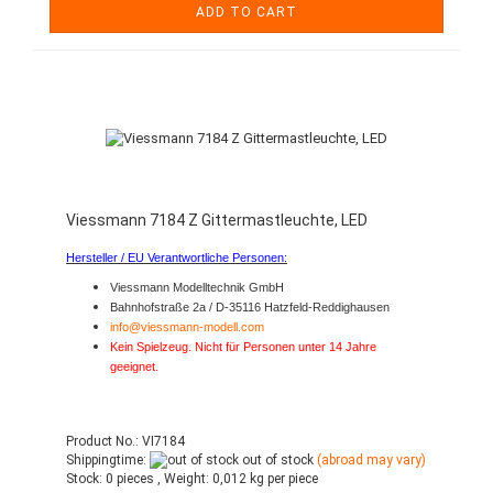
ADD TO CART
Viessmann 7184 Z Gittermastleuchte, LED
Hersteller / EU Verantwortliche Personen:
Viessmann Modelltechnik GmbH
Bahnhofstraße 2a / D-35116 Hatzfeld-Reddighausen
info@viessmann-modell.com
Kein Spielzeug. Nicht für Personen unter 14 Jahre
geeignet.
Product No.: VI7184
Shippingtime:
out of stock
(abroad may vary)
Stock:
0 pieces ,
Weight:
0,012
kg per piece