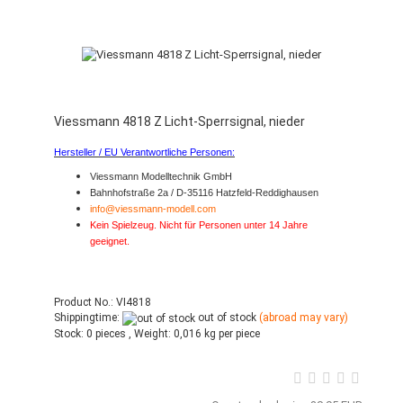
Viessmann 4818 Z Licht-Sperrsignal, nieder
Hersteller / EU Verantwortliche Personen:
Viessmann Modelltechnik GmbH
Bahnhofstraße 2a / D-35116 Hatzfeld-Reddighausen
info@viessmann-modell.com
Kein Spielzeug. Nicht für Personen unter 14 Jahre
geeignet.
Product No.: VI4818
Shippingtime:
out of stock
(abroad may vary)
Stock:
0 pieces ,
Weight:
0,016
kg per piece