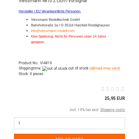
Viessmann 4810 Z Licht-Vorsignal
Hersteller / EU Verantwortliche Personen:
Viessmann Modelltechnik GmbH
Bahnhofstraße 2a / D-35116 Hatzfeld-Reddighausen
info@viessmann-modell.com
Kein Spielzeug. Nicht für Personen unter 14 Jahre
geeignet.
Product No.: VI4810
Shippingtime:
out of stock
(abroad may vary)
Stock:
0 pieces
25,95 EUR
incl. 19% tax excl.
Shipping costs