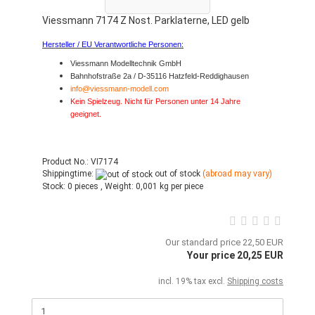
Viessmann 7174 Z Nost. Parklaterne, LED gelb
Hersteller / EU Verantwortliche Personen:
Viessmann Modelltechnik GmbH
Bahnhofstraße 2a / D-35116 Hatzfeld-Reddighausen
info@viessmann-modell.com
Kein Spielzeug. Nicht für Personen unter 14 Jahre
geeignet.
Product No.: VI7174
Shippingtime:
out of stock
(abroad may vary)
Stock:
0 pieces ,
Weight:
0,001
kg per piece
Our standard price 22,50 EUR
Your price 20,25 EUR
incl. 19% tax excl.
Shipping costs