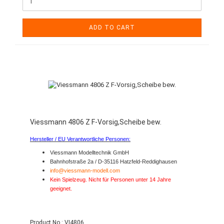
ADD TO CART
Viessmann 4806 Z F-Vorsig,Scheibe bew.
Hersteller / EU Verantwortliche Personen:
Viessmann Modelltechnik GmbH
Bahnhofstraße 2a / D-35116 Hatzfeld-Reddighausen
info@viessmann-modell.com
Kein Spielzeug. Nicht für Personen unter 14 Jahre
geeignet.
Product No.: VI4806