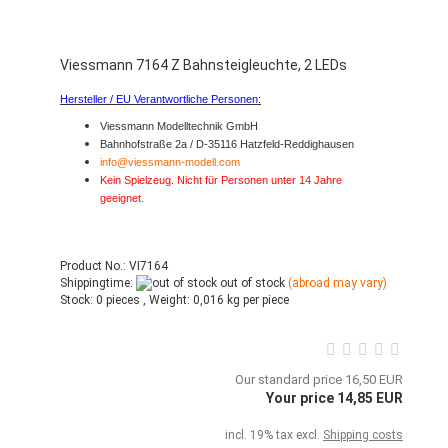
Viessmann 7164 Z Bahnsteigleuchte, 2 LEDs
Hersteller / EU Verantwortliche Personen:
Viessmann Modelltechnik GmbH
Bahnhofstraße 2a / D-35116 Hatzfeld-Reddighausen
info@viessmann-modell.com
Kein Spielzeug. Nicht für Personen unter 14 Jahre
geeignet.
Product No.: VI7164
Shippingtime:
out of stock
(abroad may vary)
Stock:
0 pieces ,
Weight:
0,016
kg per piece
Our standard price 16,50 EUR
Your price 14,85 EUR
incl. 19% tax excl.
Shipping costs