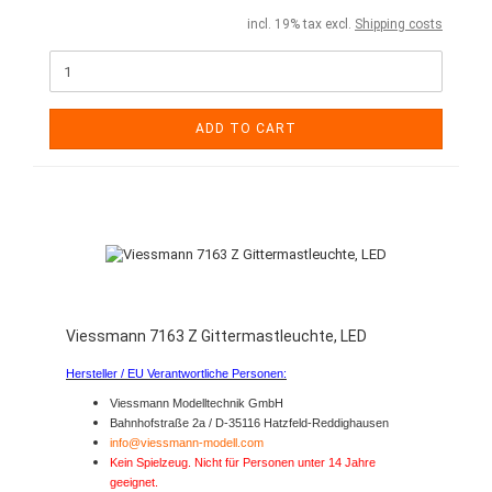
incl. 19% tax excl.
Shipping costs
ADD TO CART
Viessmann 7163 Z Gittermastleuchte, LED
Hersteller / EU Verantwortliche Personen:
Viessmann Modelltechnik GmbH
Bahnhofstraße 2a / D-35116 Hatzfeld-Reddighausen
info@viessmann-modell.com
Kein Spielzeug. Nicht für Personen unter 14 Jahre
geeignet.