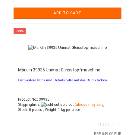
ADD TO CART
-13%
Märklin 39935 Unimat Gleisstopfmaschine
Für weitere Infos und Details bitte auf das Bild klicken.
Product No.: 39935
Shippingtime:
sold out
(abroad may vary)
Stock:
0 pieces ,
Weight:
1
kg per piece
RRP 649,00 EUR