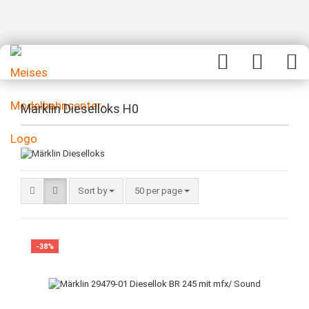
Märklin Dieselloks H0
Sort by
50 per page
-38%