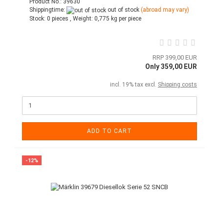
Product No.: 39630
Shippingtime:
out of stock
(abroad may vary)
Stock:
0 pieces ,
Weight:
0,775
kg per piece
RRP 399,00 EUR
Only 359,00 EUR
incl. 19% tax excl.
Shipping costs
ADD TO CART
-12%