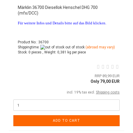
Märklin 36700 Diesellok Henschel DHG 700
(mfx/DCC)
Für weitere Infos und Details bitte auf das Bild klicken.
Product No.: 36700
Shippingtime:
out of stock
(abroad may vary)
Stock:
0 pieces ,
Weight:
0,381
kg per piece
RRP 89,99 EUR
Only 79,00 EUR
incl. 19% tax excl.
Shipping costs
ADD TO CART