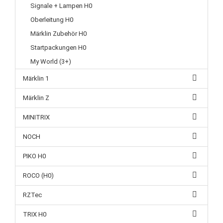
Signale + Lampen H0
Oberleitung H0
Märklin Zubehör H0
Startpackungen H0
My World (3+)
Märklin 1
Märklin Z
MINITRIX
NOCH
PIKO H0
ROCO (H0)
RZTec
TRIX H0