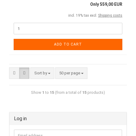
Only 559,00 EUR
incl. 19% tax excl.
Shipping costs
ADD TO CART
Sort by
50 per page
Show
1
to
15
(from a total of
15
products)
Log in