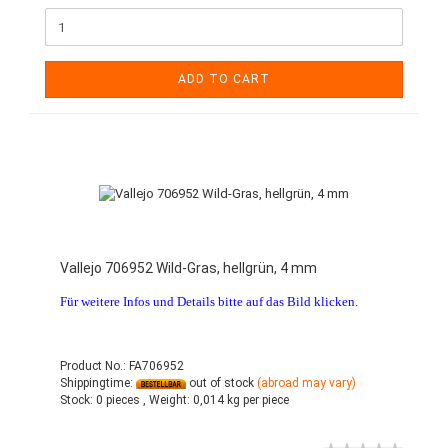
ADD TO CART
Vallejo 706952 Wild-Gras, hellgrün, 4 mm
Für weitere Infos und Details bitte auf das Bild klicken.
Product No.: FA706952
Shippingtime:
out of stock
(abroad may vary)
Stock:
0 pieces ,
Weight:
0,014
kg per piece