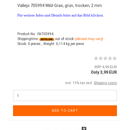
Vallejo 705994 Wild-Gras, grün, trocken, 2 mm
Für weitere Infos und Details bitte auf das Bild klicken.
Product No.: FA705994
Shippingtime:
out of stock
(abroad may vary)
Stock:
0 pieces ,
Weight:
0,114
kg per piece
RRP 4,99 EUR
Only 3,99 EUR
incl. 19% tax excl.
Shipping costs
ADD TO CART