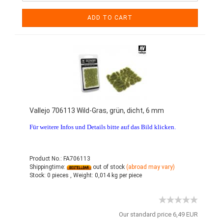
ADD TO CART
Vallejo 706113 Wild-Gras, grün, dicht, 6 mm
Für weitere Infos und Details bitte auf das Bild klicken.
Product No.: FA706113
Shippingtime:
out of stock
(abroad may vary)
Stock:
0 pieces ,
Weight:
0,014
kg per piece
Our standard price 6,49 EUR