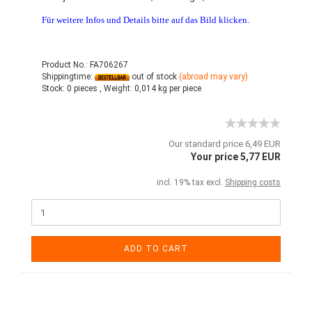
Für weitere Infos und Details bitte auf das Bild klicken.
Product No.: FA706267
Shippingtime:
out of stock
(abroad may vary)
Stock:
0 pieces ,
Weight:
0,014
kg per piece
Our standard price 6,49 EUR
Your price 5,77 EUR
incl. 19% tax excl.
Shipping costs
ADD TO CART