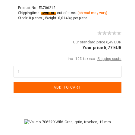
Product No.: FA706212
Shippingtime:
out of stock
(abroad may vary)
Stock:
0 pieces ,
Weight:
0,014
kg per piece
Our standard price 6,49 EUR
Your price 5,77 EUR
incl. 19% tax excl.
Shipping costs
ADD TO CART