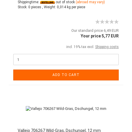
Shippingtime:
out of stock
(abroad may vary)
Stock:
0 pieces ,
Weight:
0,014
kg per piece
Our standard price 6,49 EUR
Your price 5,77 EUR
incl. 19% tax excl.
Shipping costs
ADD TO CART
Vallejo 706267 Wild-Gras, Dschungel, 12 mm