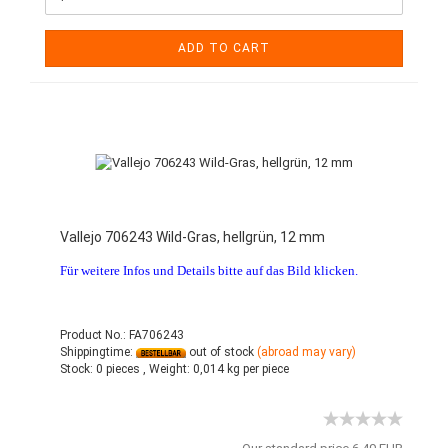
ADD TO CART
Vallejo 706243 Wild-Gras, hellgrün, 12 mm
Für weitere Infos und Details bitte auf das Bild klicken.
Product No.: FA706243
Shippingtime:
out of stock
(abroad may vary)
Stock:
0 pieces ,
Weight:
0,014
kg per piece