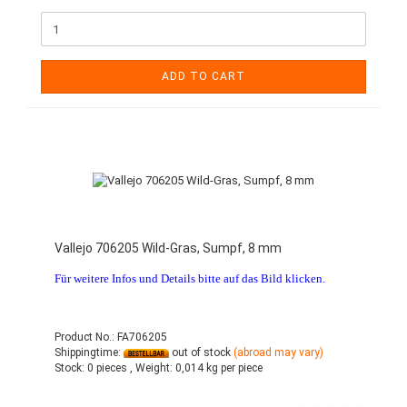
ADD TO CART
Vallejo 706205 Wild-Gras, Sumpf, 8 mm
Für weitere Infos und Details bitte auf das Bild klicken.
Product No.: FA706205
Shippingtime:
out of stock
(abroad may vary)
Stock:
0 pieces ,
Weight:
0,014
kg per piece