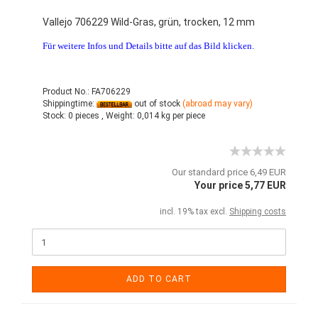
Vallejo 706229 Wild-Gras, grün, trocken, 12 mm
Für weitere Infos und Details bitte auf das Bild klicken.
Product No.: FA706229
Shippingtime:
out of stock
(abroad may vary)
Stock:
0 pieces ,
Weight:
0,014
kg per piece
Our standard price 6,49 EUR
Your price 5,77 EUR
incl. 19% tax excl.
Shipping costs
ADD TO CART