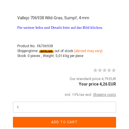
Vallejo 706938 Wild-Gras, Sumpf, 4 mm
Für weitere Infos und Details bitte auf das Bild klicken.
Product No.: FA706938
Shippingtime:
out of stock
(abroad may vary)
Stock:
0 pieces ,
Weight:
0,014
kg per piece
Our standard price 4,79 EUR
Your price 4,26 EUR
incl. 19% tax excl.
Shipping costs
ADD TO CART