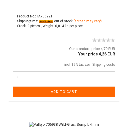
Product No.: FA706921
Shippingtime:
out of stock
(abroad may vary)
Stock:
0 pieces ,
Weight:
0,014
kg per piece
Our standard price 4,79 EUR
Your price 4,26 EUR
incl. 19% tax excl.
Shipping costs
ADD TO CART