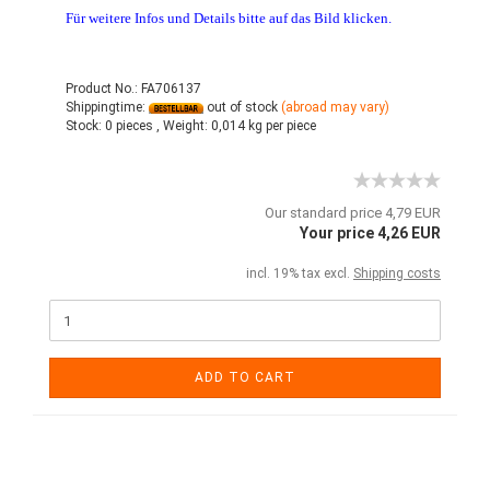
Für weitere Infos und Details bitte auf das Bild klicken.
Product No.: FA706137
Shippingtime:
out of stock
(abroad may vary)
Stock:
0 pieces ,
Weight:
0,014
kg per piece
Our standard price 4,79 EUR
Your price 4,26 EUR
incl. 19% tax excl.
Shipping costs
ADD TO CART