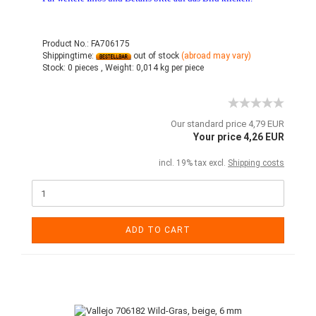
Product No.: FA706175
Shippingtime:
out of stock
(abroad may vary)
Stock:
0 pieces ,
Weight:
0,014
kg per piece
Our standard price 4,79 EUR
Your price 4,26 EUR
incl. 19% tax excl.
Shipping costs
ADD TO CART