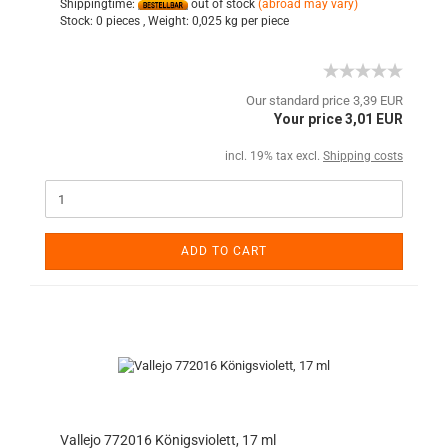
Shippingtime:
out of stock
(abroad may vary)
Stock:
0 pieces ,
Weight:
0,025
kg per piece
Our standard price 3,39 EUR
Your price 3,01 EUR
incl. 19% tax excl.
Shipping costs
ADD TO CART
Vallejo 772016 Königsviolett, 17 ml