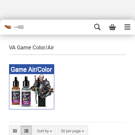
VA Game Color/Air
Sort by
50 per page