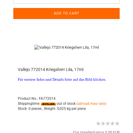
ADD TO CART
Vallejo 772014 Kriegsherr Lila, 17ml
Für weitere Infos und Details bitte auf das Bild klicken.
Product No.: FA772014
Shippingtime:
out of stock
(abroad may vary)
Stock:
0 pieces ,
Weight:
0,025
kg per piece
Our standard price 3,39 EUR