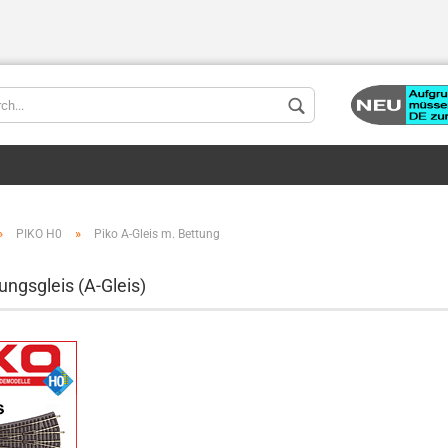
Chang
Suppli
»
»
PIKO H0
Piko A-Gleis m. Bettung
ungsgleis (A-Gleis)