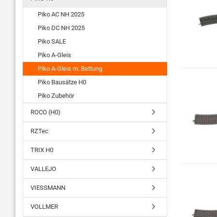
Piko AC NH 2025
Piko DC NH 2025
Piko SALE
Piko A-Gleis
Piko A-Gleis m. Bettung
Piko Bausätze H0
Piko Zubehör
ROCO (H0)
RZTec
TRIX H0
VALLEJO
VIESSMANN
VOLLMER