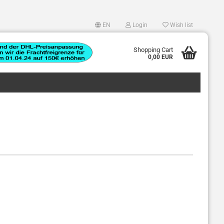
EN
Login
Wish list
e language
Shopping Cart
0,00 EUR
er country
Create a new account
Forgot password?