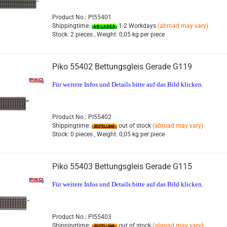
Product No.: PI55401
Shippingtime:
1-2 Workdays
(abroad may vary)
Stock:
2 pieces ,
Weight:
0,05
kg per piece
Piko 55402 Bettungsgleis Gerade G119
Für weitere Infos und Details bitte auf das Bild klicken.
Product No.: PI55402
Shippingtime:
out of stock
(abroad may vary)
Stock:
0 pieces ,
Weight:
0,05
kg per piece
Piko 55403 Bettungsgleis Gerade G115
Für weitere Infos und Details bitte auf das Bild klicken.
Product No.: PI55403
Shippingtime:
out of stock
(abroad may vary)