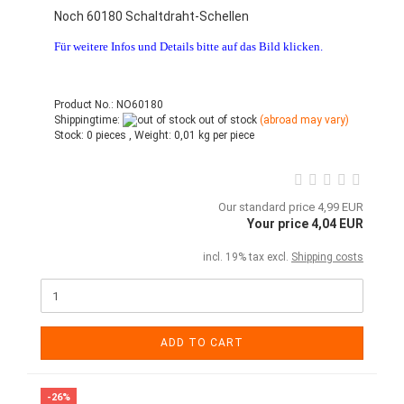
Noch 60180 Schaltdraht-Schellen
Für weitere Infos und Details bitte auf das Bild klicken.
Product No.: NO60180
Shippingtime:
out of stock
(abroad may vary)
Stock:
0 pieces ,
Weight:
0,01
kg per piece
Our standard price 4,99 EUR
Your price 4,04 EUR
incl. 19% tax excl.
Shipping costs
ADD TO CART
-26%