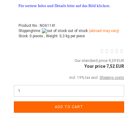
Für weitere Infos und Details bitte auf das Bild klicken.
Product No.: NO61141
Shippingtime:
out of stock
(abroad may vary)
Stock:
0 pieces ,
Weight:
0,3
kg per piece
Our standard price 9,29 EUR
Your price 7,52 EUR
incl. 19% tax excl.
Shipping costs
ADD TO CART