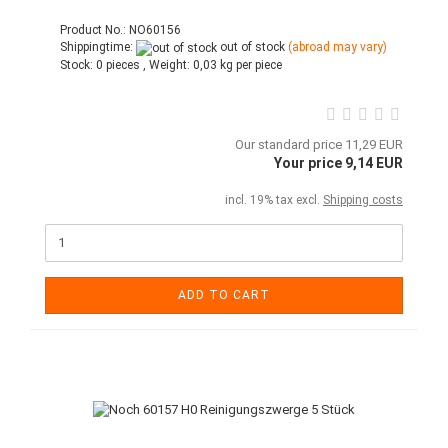
Product No.: NO60156
Shippingtime:
out of stock
(abroad may vary)
Stock:
0 pieces ,
Weight:
0,03
kg per piece
Our standard price 11,29 EUR
Your price 9,14 EUR
incl. 19% tax excl.
Shipping costs
ADD TO CART