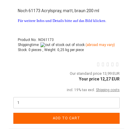
Noch 61173 Acrylspray, matt, braun 200 ml
Für weitere Infos und Details bitte auf das Bild klicken.
Product No.: NO61173
Shippingtime:
out of stock
(abroad may vary)
Stock:
0 pieces ,
Weight:
0,25
kg per piece
Our standard price 13,99 EUR
Your price 12,27 EUR
incl. 19% tax excl.
Shipping costs
ADD TO CART