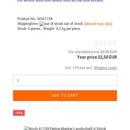
Für weitere Infos und Details bitte auf das Bild klicken.
Product No.: NO61158
Shippingtime:
out of stock
(abroad may vary)
Stock:
0 pieces ,
Weight:
0,2
kg per piece
Our standard price 28,99 EUR
Your price 22,50 EUR
incl. 19% tax excl.
Shipping costs
ADD TO CART
-31%