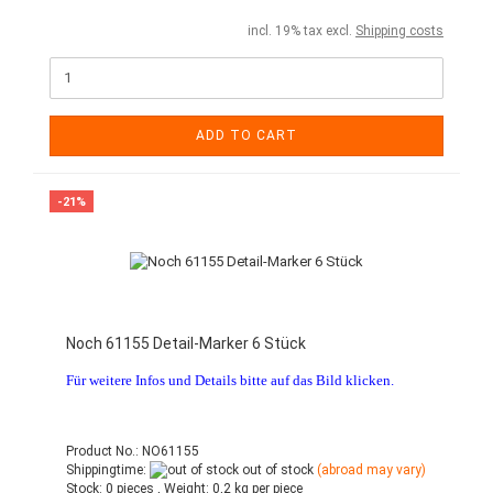
incl. 19% tax excl.
Shipping costs
ADD TO CART
-21%
Noch 61155 Detail-Marker 6 Stück
Für weitere Infos und Details bitte auf das Bild klicken.
Product No.: NO61155
Shippingtime:
out of stock
(abroad may vary)
Stock:
0 pieces ,
Weight:
0,2
kg per piece