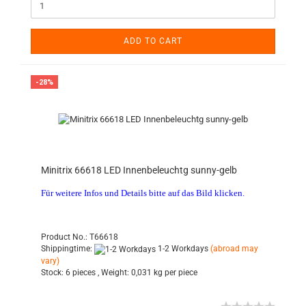
ADD TO CART
-28%
Minitrix 66618 LED Innenbeleuchtg sunny-gelb
Für weitere Infos und Details bitte auf das Bild klicken.
Product No.: T66618
Shippingtime:
1-2 Workdays
(abroad may
vary)
Stock:
6 pieces ,
Weight:
0,031
kg per piece