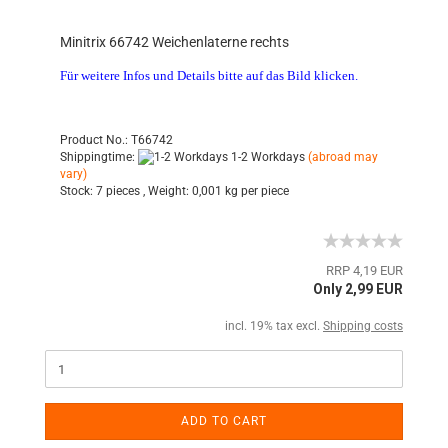
Minitrix 66742 Weichenlaterne rechts
Für weitere Infos und Details bitte auf das Bild klicken.
Product No.: T66742
Shippingtime:
1-2 Workdays
(abroad may
vary)
Stock:
7 pieces ,
Weight:
0,001
kg per piece
RRP 4,19 EUR
Only 2,99 EUR
incl. 19% tax excl.
Shipping costs
ADD TO CART