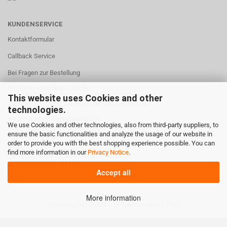
KUNDENSERVICE
Kontaktformular
Callback Service
Bei Fragen zur Bestellung
info@meisesmobacenter.de
This website uses Cookies and other
Bei Fragen zu einer Sendung oder Reklamationen:
technologies.
versand@meisesmobacenter.de
We use Cookies and other technologies, also from third-party suppliers, to
ensure the basic functionalities and analyze the usage of our website in
Bei Fragen zu Digital & Technik:
order to provide you with the best shopping experience possible. You can
U.Denker@meisesmobacenter.de
find more information in our
Privacy Notice
.
Accept all
More information
Shopping Cart Solution
by Gambio.com © 2020