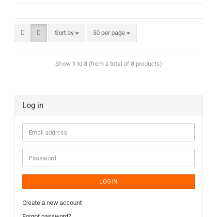
Sort by
50 per page
Show
1
to
8
(from a total of
8
products)
Log in
LOGIN
Create a new account
Forgot password?