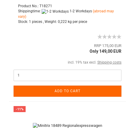
Product No.: T18271
Shippingtime:
1-2 Workdays
(abroad may
vary)
Stock:
1 pieces ,
Weight:
0,222
kg per piece
RRP 175,00 EUR
Only 149,00 EUR
incl. 19% tax excl.
Shipping costs
ADD TO CART
-11%