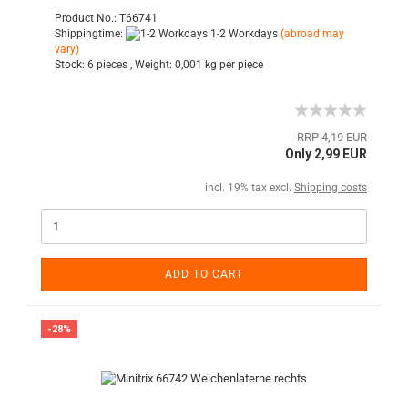
Product No.: T66741
Shippingtime:
1-2 Workdays
(abroad may
vary)
Stock:
6 pieces ,
Weight:
0,001
kg per piece
RRP 4,19 EUR
Only 2,99 EUR
incl. 19% tax excl.
Shipping costs
ADD TO CART
-28%